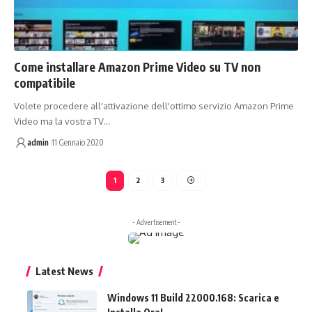
Come installare Amazon Prime Video su TV non
compatibile
Volete procedere all'attivazione dell'ottimo servizio Amazon Prime
Video ma la vostra TV…
admin
11 Gennaio 2020
1
2
3
- Advertisement -
Latest News
Windows 11 Build 22000.168: Scarica e