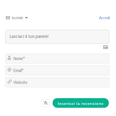
Iscriviti
Accedi
No
Ema
Web