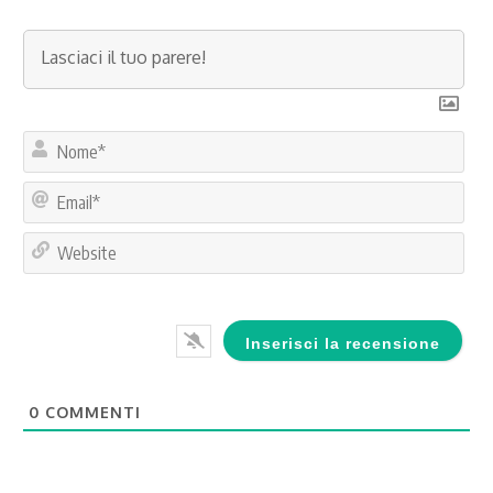
No
Ema
Web
0
COMMENTI