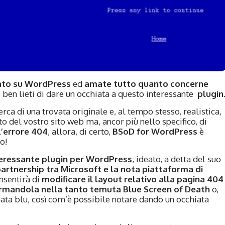
sato su WordPress
ed
amate tutto quanto concerne
e ben lieti di dare un occhiata a questo interessante
plugin
icerca di una trovata originale e, al tempo stesso, realistica,
to del vostro sito web ma, ancor più nello specifico, di
l’errore 404
, allora, di certo,
BSoD for WordPress
è
o!
teressante plugin per WordPress
, ideato, a detta del suo
artnership tra Microsoft e la nota piattaforma di
onsentirà di
modificare il layout relativo alla pagina 404
ormandola nella tanto temuta Blue Screen of Death
o,
a blu, così com’è possibile notare dando un occhiata