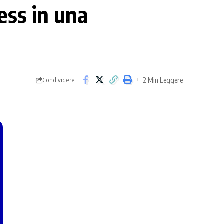
ss in una
2 Min Leggere
Condividere