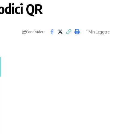
odici QR
1 Min Leggere
Condividere