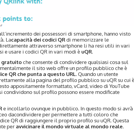
 all’incremento dei possessori di smartphone, hanno visto
à. La
capacità dei codici QR
di memorizzare le
direttamente attraverso smartphone li ha resi utili in vari
i e usare i codici QR in vari modi è
uQR
.
 gratuito
che consente di condividere qualsiasi cosa sul
mentalmente il sito web offre un profilo pubblico che è
dice QR che punta a questo URL
. Quando un utente
irettamente alla pagina del profilo pubblico su uQR su cui 
 testo appositamente formattato, vCard, video di YouTube
 si condividono sul profilo possono essere modificate
R
e incollarlo ovunque in pubblico. In questo modo si avrà
ceo dacondividere per permettere a tutti coloro che
dice QR di raggiungere il proprio profilo su uQR. Questa
nte per
avvicinare il mondo virtuale al mondo reale
.