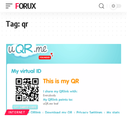
FORUX
Tag:
qr
INTERNET