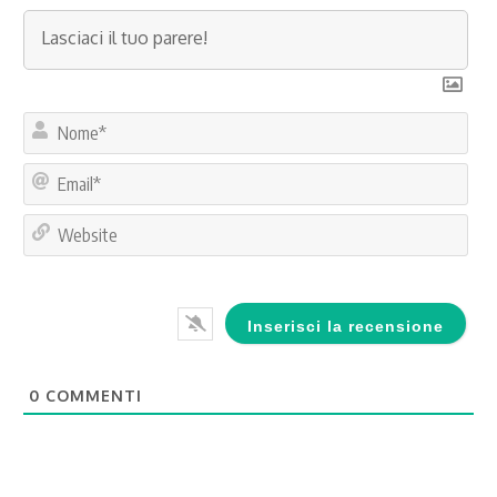
No
Ema
Web
0
COMMENTI