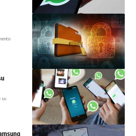
imento
su
p su
Samsung