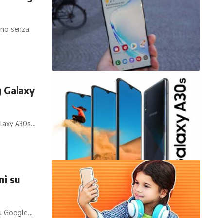
cano senza
 Galaxy
Galaxy A30s…
ni su
su Google…