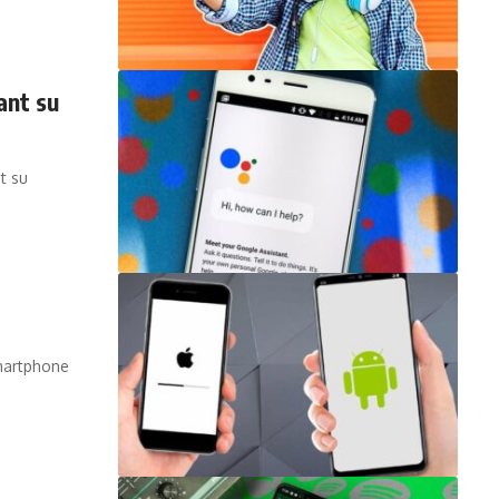
ant su
t su
smartphone