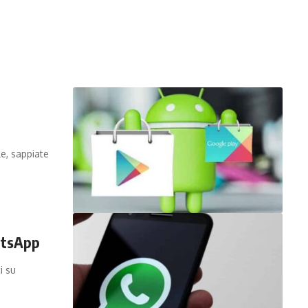
e, sappiate
atsApp
i su