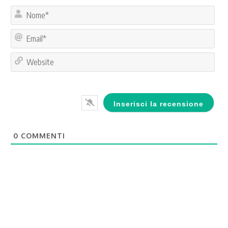
No
Ema
Web
0
COMMENTI