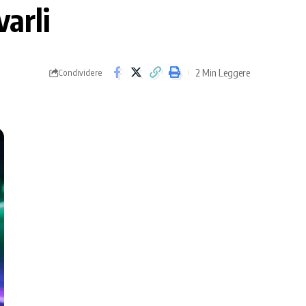
varli
2 Min Leggere
Condividere