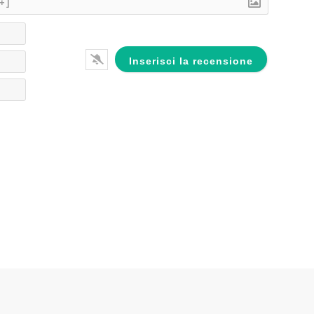
[+]
Nome*
Email*
Website