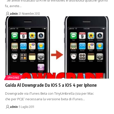
Se avete installato la RTM di Windows 8 distribuita qualche giorno
fa, avrete…
admin
21 Novembre 2012
IPHONE
Guida Al Downgrade Da IOS 5 a IOS 4 per Iphone
Downgrade via iTunes Beta con TinyUmbrella (sia per Mac
che per PC)E’ necessaria la versione beta di iTunes…
admin
5 Luglio 2011