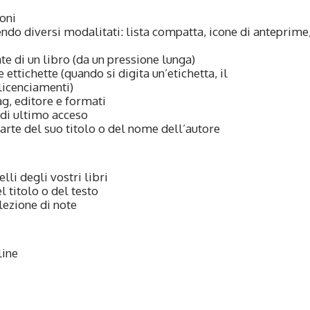
ioni
endo diversi modalitati: lista compatta, icone di anteprime
te di un libro (da un pressione lunga)
le ettichette (quando si digita un’etichetta, il
icenciamenti)
ag, editore e formati
 di ultimo acceso
arte del suo titolo o del nome dell’autore
li degli vostri libri
l titolo o del testo
lezione di note
line