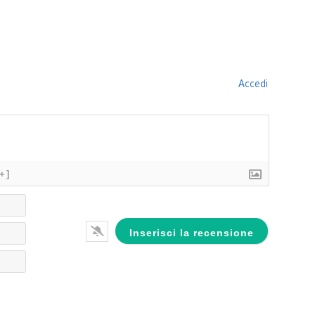
Accedi
[+]
Nome*
Email*
Website