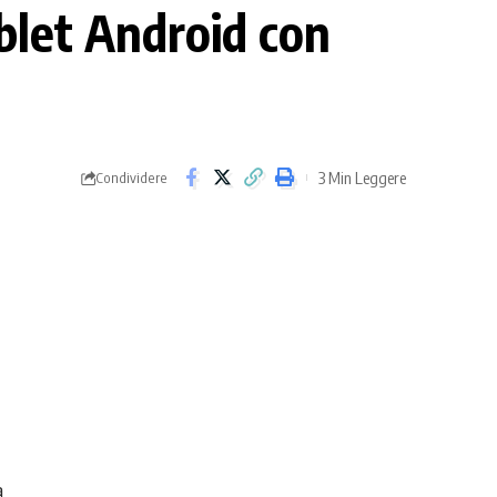
blet Android con
3 Min Leggere
Condividere
a