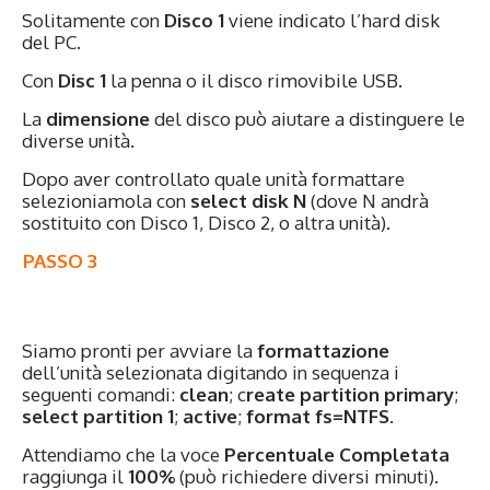
Solitamente con
Disco 1
viene indicato l’hard disk
del PC.
Con
Disc 1
la penna o il disco rimovibile USB.
La
dimensione
del disco può aiutare a distinguere le
diverse unità.
Dopo aver controllato quale unità formattare
selezioniamola con
select disk N
(dove N andrà
sostituito con Disco 1, Disco 2, o altra unità).
PASSO 3
Siamo pronti per avviare la
formattazione
dell’unità selezionata digitando in sequenza i
seguenti comandi:
clean
; c
reate partition primary
;
select partition 1
;
active
;
format fs=NTFS
.
Attendiamo che la voce
Percentuale Completata
raggiunga il
100%
(può richiedere diversi minuti).