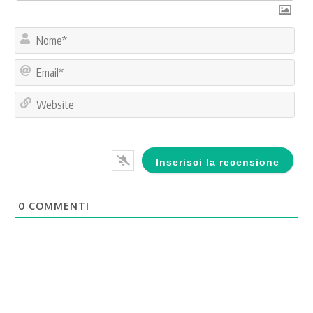
No
Ema
Web
0
COMMENTI