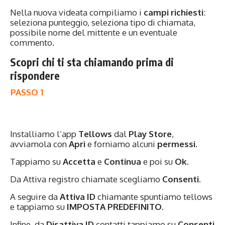
Nella nuova videata compiliamo i
campi richiesti
:
seleziona punteggio, seleziona tipo di chiamata,
possibile nome del mittente e un eventuale
commento.
Scopri chi ti sta chiamando prima di
rispondere
PASSO 1
Installiamo l’app
Tellows
dal
Play Store
,
avviamola con
Apri
e forniamo alcuni
permessi
.
Tappiamo su
Accetta
e
Continua
e poi su
Ok
.
Da Attiva registro chiamate scegliamo
Consenti
.
A seguire da
Attiva ID
chiamante spuntiamo tellows
e tappiamo su
IMPOSTA PREDEFINITO
.
Infine, da
Disattiva ID
contatti tappiamo su
Consenti