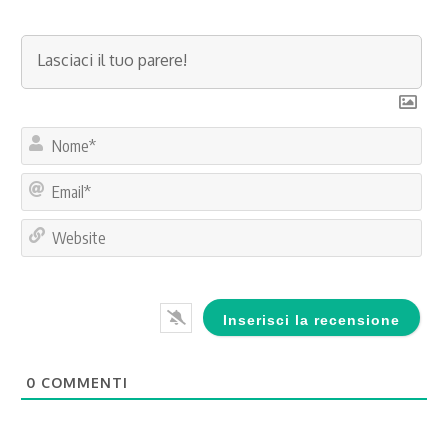
No
Ema
Web
0
COMMENTI