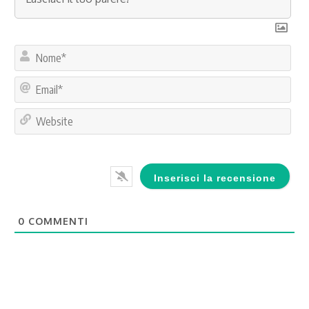
No
Ema
Web
0
COMMENTI