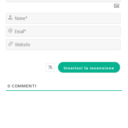
No
Ema
Web
0
COMMENTI