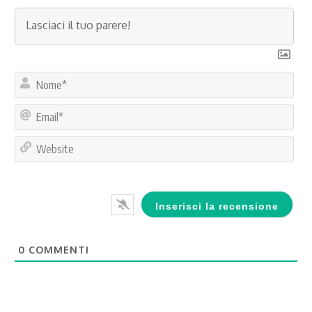
No
Ema
Web
0
COMMENTI