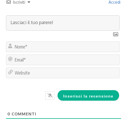
Iscriviti
Accedi
No
Ema
Web
0
COMMENTI