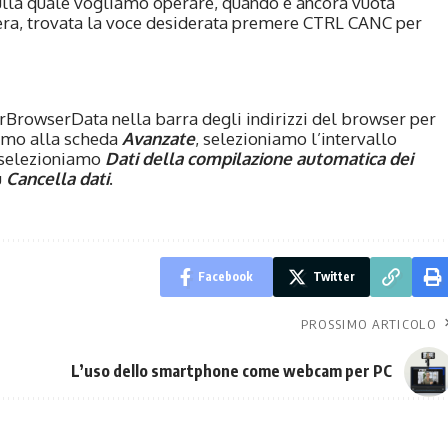
sulla quale vogliamo operare, quando è ancora vuota
tiera, trovata la voce desiderata premere CTRL CANC per
arBrowserData
nella barra degli indirizzi del browser per
iamo alla scheda
Avanzate
, selezioniamo l’intervallo
, selezioniamo
Dati della compilazione automatica dei
u
Cancella dati
.
Facebook
Twitter
PROSSIMO ARTICOLO
L’uso dello smartphone come webcam per PC