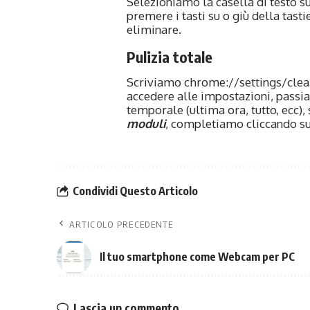
Selezioniamo la casella di testo 
premere i tasti su o giù della tas
eliminare.
Pulizia totale
Scriviamo
chrome://settings/cle
accedere alle impostazioni, pass
temporale (ultima ora, tutto, ecc)
moduli
, completiamo cliccando s
Condividi Questo Articolo
ARTICOLO PRECEDENTE
Il tuo smartphone come Webcam per PC
Lascia un commento