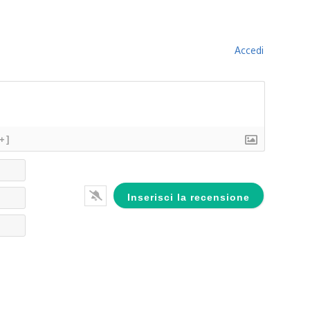
Accedi
[+]
Nome*
Email*
Website