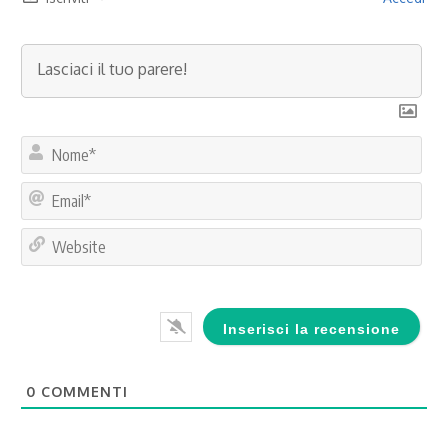
No
Ema
Web
0
COMMENTI