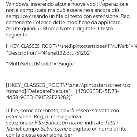
Windows, inserendo alcune nuove voci: l’operazione
non è complicata ma può essere resa ancora più
semplice creando un file di testo con estensione .Reg
contenente l’elenco delle modifiche da applicare.
Aprite quindi il Blocco Note e digitate il testo
seguente:
[HKEY_CLASSES_ROOT\*\shell\pintostartscreen]“MUIVerb”=“@s
“Description”=“@shell32.dll,-51202”
“MultiSelectModel”=“Single”
[HKEY_CLASSES_ROOT\*\shell\pintostartscreen\co
mmand]“DelegateExecute”=“{470C0EBD-5D73-
4d58-9CED-E91E22E23282}”
Il file, come accennato, dovrà essere salvato con
estensione .Reg; di conseguenza
selezionate
File/Salva con nome
, indicate
Tutti i
file
nel campo
Salva come
e digitate un nome di file
con la giusta estensione, per