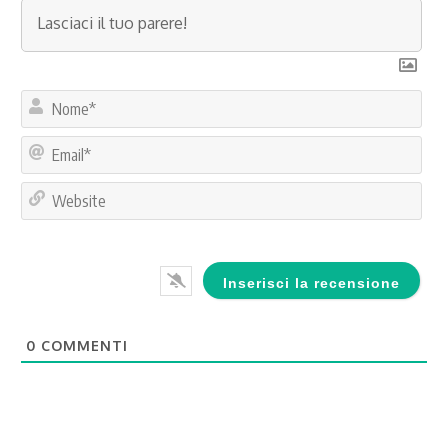
No
Ema
Web
0
COMMENTI