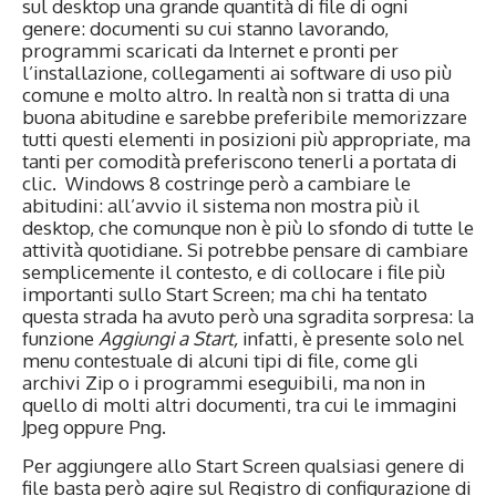
sul desktop una grande quantità di file di ogni
genere: documenti su cui stanno lavorando,
programmi scaricati da Internet e pronti per
l’installazione, collegamenti ai soft­ware di uso più
comune e molto altro. In realtà non si tratta di una
buona abitudine e sarebbe preferibile memorizzare
tutti questi elementi in posizioni più appropriate, ma
tanti per comodità preferiscono tenerli a portata di
clic. Windows 8 costringe però a cambiare le
abitudini: all’avvio il sistema non mostra più il
desktop, che comunque non è più lo sfondo di tutte le
attività quotidiane. Si potrebbe pensare di cambiare
semplicemente il contesto, e di collocare i file più
importanti sullo Start Screen; ma chi ha tentato
questa strada ha avuto però una sgradita sorpresa: la
funzione
Aggiungi a Start,
infatti, è presente solo nel
menu contestuale di alcuni tipi di file, come gli
archivi Zip o i programmi eseguibili, ma non in
quello di molti altri documenti, tra cui le immagini
Jpeg oppure Png.
Per aggiungere allo Start Screen qualsiasi genere di
file basta però agire sul Registro di configurazione di