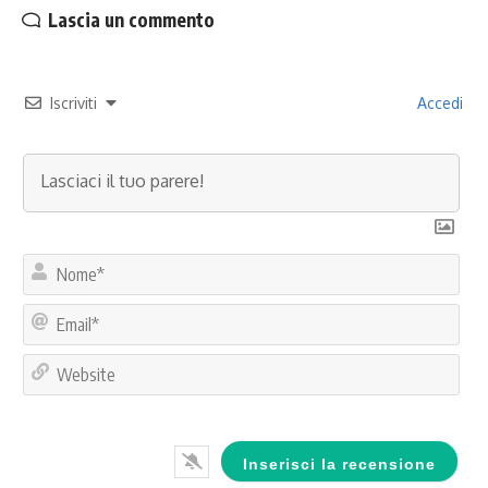
Lascia un commento
Iscriviti
Accedi
No
Ema
Web