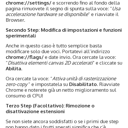
chrome://settings/
e scorrendo fino al fondo della
pagina rimuovete il segno di spunta sulla voce: “
Usa
accelerazione hardware se disponibile
” e riavviate il
Browser.
Secondo Step: Modifica di impostazioni e funzioni
sperimentali
Anche in questo caso è tutto semplice basta
modificare solo due voci. Portatevi all’indirizzo
chrome://flags/
e date invio. Ora cercate la voce:
“
Disattiva elementi canvas 2D accelerati
“ e cliccate su
Abilita
.
Ora cercate la voce: “
Attiva unità di rasterizzazione
zero-copy
” e impostatela su
Disabilitato
. Riavviate
Chrome e noterete già un netto miglioramento sul
consumo di CPU!
Terzo Step (Facoltativo): Rimozione o
disattivazione estensioni
Se non siete ancora soddisfatti o se i primi due step
non hanno dato i frutti sperati significa che c’è