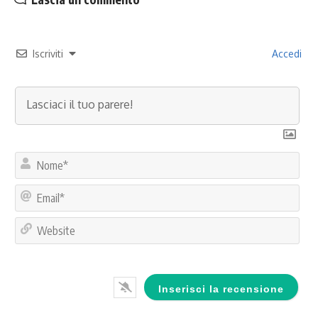
Iscriviti
Accedi
No
Ema
Web