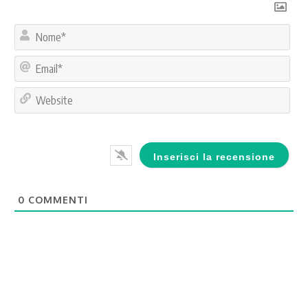
No
Ema
Web
0
COMMENTI