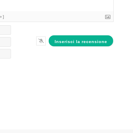
[+]
Nome*
Email*
Website