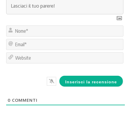
No
Ema
Web
0
COMMENTI