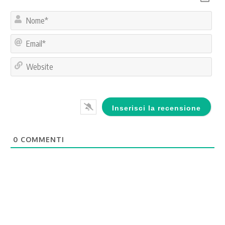
No
Ema
Web
0
COMMENTI