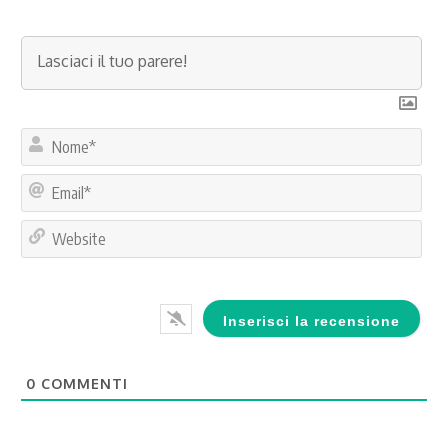
No
Ema
Web
0
COMMENTI