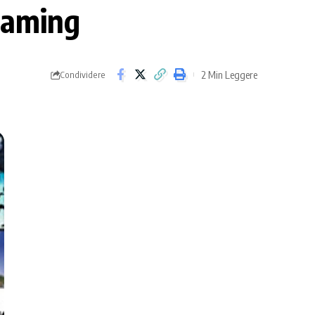
reaming
2 Min Leggere
Condividere