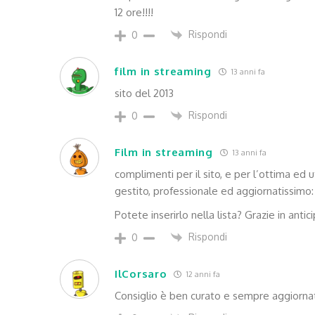
12 ore!!!!
Rispondi
0
film in streaming
13 anni fa
sito del 2013
Rispondi
0
Film in streaming
13 anni fa
complimenti per il sito, e per l’ottima ed 
gestito, professionale ed aggiornatissimo:
Potete inserirlo nella lista? Grazie in antic
Rispondi
0
IlCorsaro
12 anni fa
Consiglio è ben curato e sempre aggiornato!