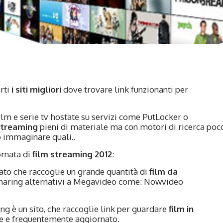
rti
i siti migliori
dove trovare link funzionanti per
 film e serie tv hostate su servizi come PutLocker o
streaming
pieni di materiale ma con motori di ricerca poc
io immaginare quali..
ornata di
film streaming 2012
:
nato che raccoglie un grande quantità di
film da
 sharing alternativi a Megavideo come: Nowvideo
g è un sito, che raccoglie link per guardare
film in
re e frequentemente aggiornato.