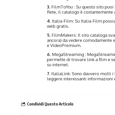
3
.
FilmToYou
: Su questo sito puoi
Rete, il catalogo è costantemente a
4
.
Italia-Film
: Su Italia-Film pos
web gratis.
5
.
FilmMakers
: Il sito cataloga sv
ancora) da vedere comodamente i
e VideoPremium.
6
.
MegaStreaming
: MegaStreami
permette di trovare link a film e se
su internet.
7
. ItaliaLink: Sono davvero molti i
leggere interessanti informazioni 
Condividi Questo Articolo