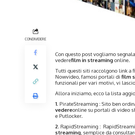
CONDIVIDERE
Con questo post vogliamo segnala
vedere
film in streaming
online.
Tutti questi siti raccolgono link a
Nowvideo, famosi portali di
film 
funzionali per vari motivi, vi lasc
Allora iniziamo, ecco la lista aggi
1
. PirateStreaming : Sito ben ordi
vedere
online su portali di video
e Putlocker.
2
.
RapidStreaming
: RapidStreamin
streaming
, semplice da consulta