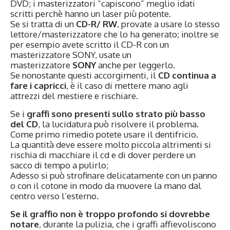
DVD; i masterizzatori “capiscono” meglio idati
scritti perchè hanno un laser più potente.
Se si tratta di un
CD-R/ RW
, provate a usare lo stesso
lettore/masterizzatore che lo ha generato; inoltre se
per esempio avete scritto il CD-R con un
masterizzatore SONY, usate un
masterizzatore
SONY
anche per leggerlo.
Se nonostante questi accorgimenti, il
CD continua a
fare i capricci
, è il caso di mettere mano agli
attrezzi del mestiere e rischiare.
Se i
graffi sono presenti sullo strato più basso
del CD
, la lucidatura può risolvere il problema.
Come primo rimedio potete usare il dentifricio.
La quantità deve essere molto piccola altrimenti si
rischia di macchiare il cd e di dover perdere un
sacco di tempo a pulirlo;
Adesso si può strofinare delicatamente con un panno
o con il cotone in modo da muovere la mano dal
centro verso l’esterno.
Se il graffio non è troppo profondo si dovrebbe
notare
, durante la pulizia, che i graffi affievoliscono