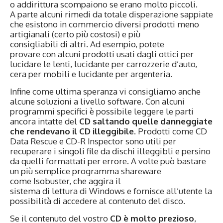
o addirittura scompaiono se erano molto piccoli.
A parte alcuni rimedi da totale disperazione sappiate
che esistono in commercio diversi prodotti meno
artigianali (certo più costosi) e più
consigliabili di altri. Ad esempio, potete
provare con alcuni prodotti usati dagli ottici per
lucidare le lenti, lucidante per carrozzerie d’auto,
cera per mobili e lucidante per argenteria.
Infine come ultima speranza vi consigliamo anche
alcune soluzioni a livello software. Con alcuni
programmi specifici è possibile leggere le parti
ancora intatte del
CD saltando quelle danneggiate
che rendevano il CD illeggibile
. Prodotti come
CD
Data Rescue
e
CD-R Inspector
sono utili per
recuperare i singoli file da dischi illeggibli e persino
da quelli formattati per errore. A volte può bastare
un più semplice programma shareware
come
Isobuster
, che aggira il
sistema di lettura di Windows e fornisce all’utente la
possibilità di accedere al contenuto del disco.
Se il contenuto del vostro
CD è molto prezioso
,