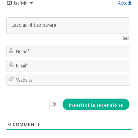
Iscriviti
Accedi
No
Ema
Web
0
COMMENTI