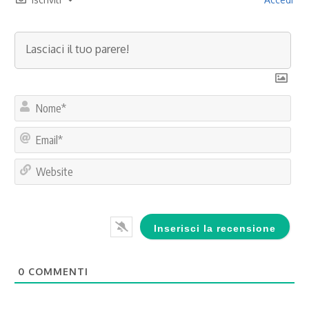
No
Ema
Web
0
COMMENTI