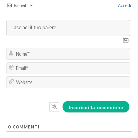
Iscriviti
Accedi
No
Ema
Web
0
COMMENTI