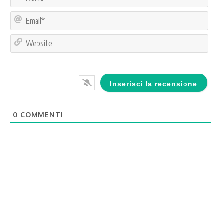
Ema
Web
0
COMMENTI