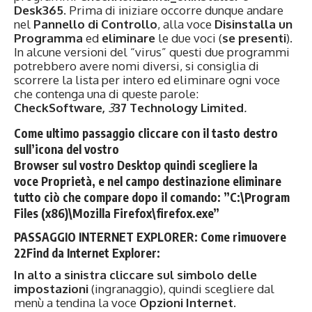
Desk365.
Prima di iniziare occorre dunque andare
nel
Pannello di Controllo
, alla voce
Disinstalla un
Programma
ed
eliminare
le due voci (
se presenti
).
In alcune versioni del “virus” questi due programmi
potrebbero avere nomi diversi, si consiglia di
scorrere la lista per intero ed eliminare ogni voce
che contenga una di queste parole:
CheckSoftware,
3
37 Technology Limited
.
Come
ultimo passaggio cliccare
con il
tasto destro
sull’icona del vostro
Browser
sul
vostro
Desktop
quindi
scegliere
la
voce
Proprietà
, e nel campo destinazione
eliminare
tutto ciò che compare dopo
il comando: ”
C:\Program
Files (x86)\Mozilla Firefox\firefox.exe”
PASSAGGIO INTERNET EXPLORER: Come rimuovere
22Find da Internet Explorer:
In alto a sinistra cliccare sul simbolo delle
impostazioni
(ingranaggio), quindi scegliere dal
menù a tendina la voce
Opzioni Internet
.