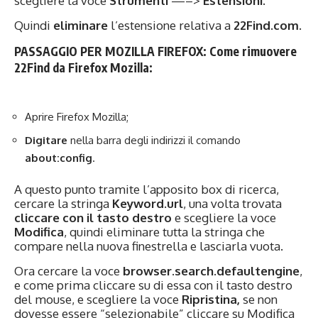
scegliere la voce
Strumenti
—–>
Estensioni
.
Quindi
eliminare
l’estensione relativa a
22Find.com
.
PASSAGGIO PER MOZILLA FIREFOX: Come rimuovere
22Find da Firefox Mozilla:
Aprire Firefox Mozilla;
Digitare
nella barra degli indirizzi il comando
about:config
.
A questo punto tramite l’apposito box di ricerca,
cercare la stringa
Keyword.url
, una volta trovata
cliccare con il tasto destro
e scegliere la voce
Modifica
, quindi eliminare tutta la stringa che
compare nella nuova finestrella e lasciarla vuota.
Ora cercare la voce
browser.search.defaultengine
,
e come prima cliccare su di essa con il tasto destro
del mouse, e scegliere la voce
Ripristina,
se non
dovesse essere “selezionabile” cliccare su Modifica