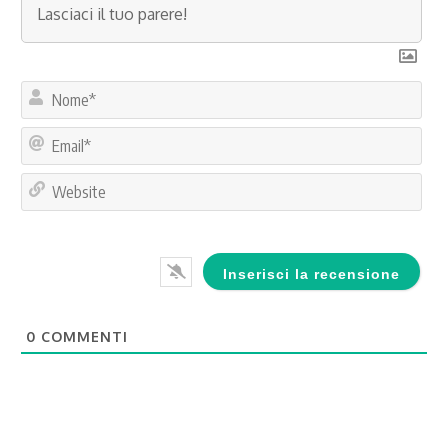
No
Ema
Web
0
COMMENTI