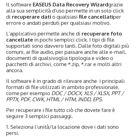
Il software
EASEUS Data Recovery Wizard
grazie
alla sua semplicità d’uso permette in un solo click
di
recuperare dati
o qualsiasi
file cancellati
per
errore o andati perduti per qualsiasi motivo.
L’applicativo permette anche di
recuperare foto
cancellate
in pochi semplici click. I tipi di file
supportati sono davvero tanti. Dalle foto digitali più
comuni, ai file audio, per passare anche alle e-mail,
documenti di qualsivoglia tipologia e video o
pacchetti di archivi, come *.zip, *.rar e molti altri
ancora.
Il software è in grado di rilevare anche i principali
formati di file utilizzati in ambito professionale,
come per esempio
DOC / DOCX, XLS / XLSX, PPT /
PPTX, PDF, CWK, HTML / HTM, INDD, EPS.
Per recuperare i file tutto ciò che dovete fare è
seguire 3 semplici passaggi.
1. Seleziona l’unità/la locazione dove i dati sono
persi.