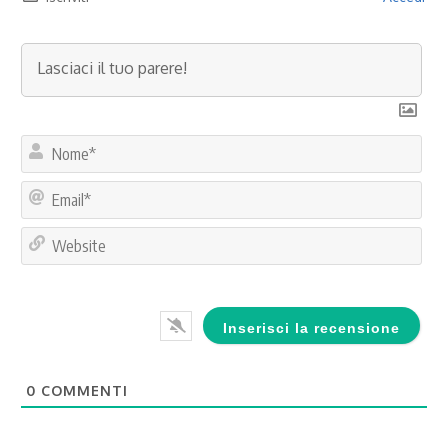
No
Ema
Web
0
COMMENTI