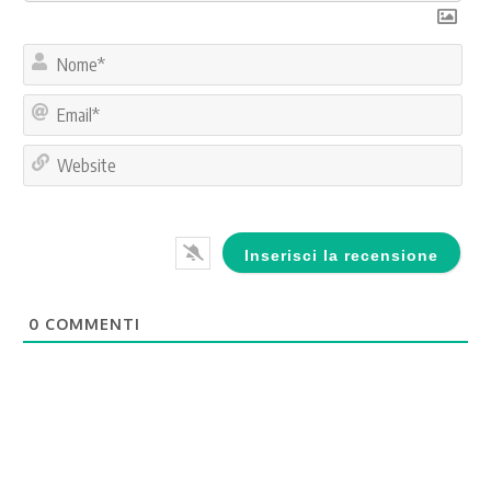
No
Ema
Web
0
COMMENTI