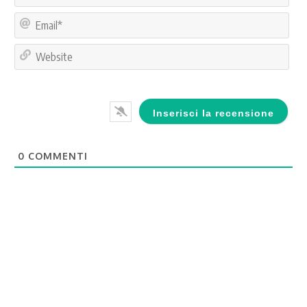
Ema
Web
0
COMMENTI