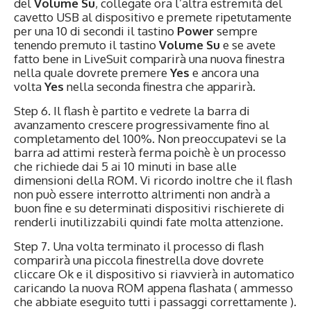
del
Volume Su
, collegate ora l’altra estremità del
cavetto USB al dispositivo e premete ripetutamente
per una 10 di secondi il tastino
Power
sempre
tenendo premuto il tastino
Volume Su
e se avete
fatto bene in LiveSuit comparirà una nuova finestra
nella quale dovrete premere
Yes
e ancora una
volta
Yes
nella seconda finestra che apparirà.
Step 6. Il flash è partito e vedrete la barra di
avanzamento crescere progressivamente fino al
completamento del 100%. Non preoccupatevi se la
barra ad attimi resterà ferma poichè è un processo
che richiede dai 5 ai 10 minuti in base alle
dimensioni della ROM. Vi ricordo inoltre che il flash
non può essere interrotto altrimenti non andrà a
buon fine e su determinati dispositivi rischierete di
renderli inutilizzabili quindi fate molta attenzione.
Step 7. Una volta terminato il processo di flash
comparirà una piccola finestrella dove dovrete
cliccare Ok e il dispositivo si riavvierà in automatico
caricando la nuova ROM appena flashata ( ammesso
che abbiate eseguito tutti i passaggi correttamente ).