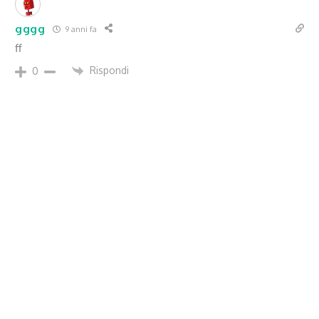
gggg
9 anni fa
ff
Rispondi
0