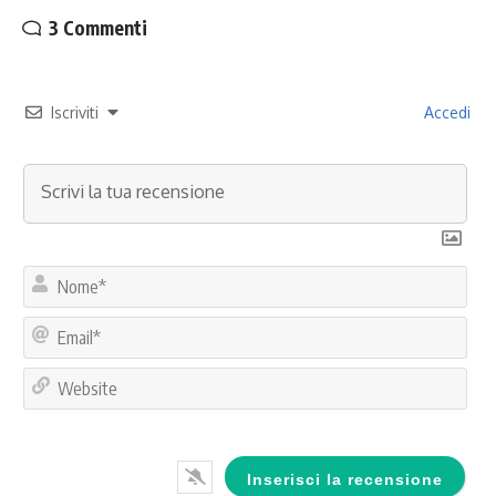
3 Commenti
Iscriviti
Accedi
No
Ema
Web