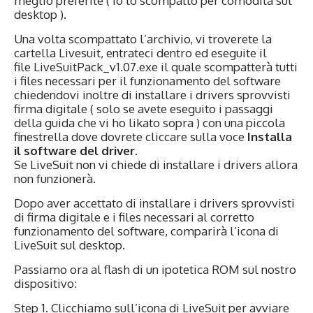
meglio preferite ( io lo scompatto per comodità sul
desktop ).
Una volta scompattato l’archivio, vi troverete la
cartella Livesuit, entrateci dentro ed eseguite il
file LiveSuitPack_v1.07.exe il quale scompatterà tutti
i files necessari per il funzionamento del software
chiedendovi inoltre di installare i drivers sprovvisti
firma digitale ( solo se avete eseguito i passaggi
della guida che vi ho likato sopra ) con una piccola
finestrella dove dovrete cliccare sulla voce
Installa
il software del driver
.
Se LiveSuit non vi chiede di installare i drivers allora
non funzionerà.
Dopo aver accettato di installare i drivers sprovvisti
di firma digitale e i files necessari al corretto
funzionamento del software, comparirà l’icona di
LiveSuit sul desktop.
Passiamo ora al flash di un ipotetica ROM sul nostro
dispositivo:
Step 1. Clicchiamo sull’icona di LiveSuit per avviare