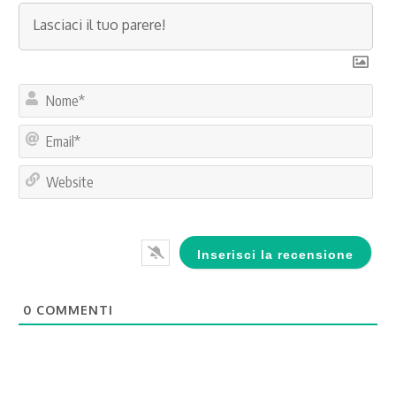
No
Ema
Web
0
COMMENTI