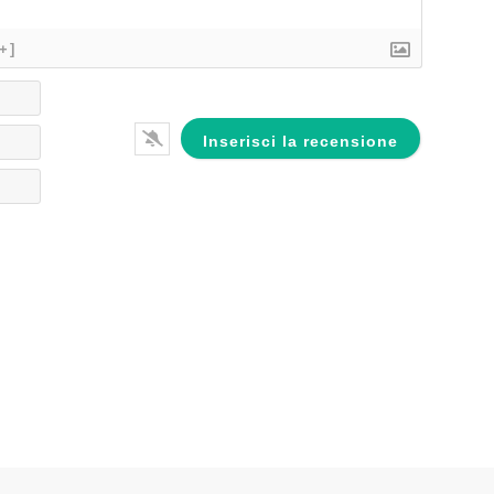
[+]
Nome*
Email*
Website