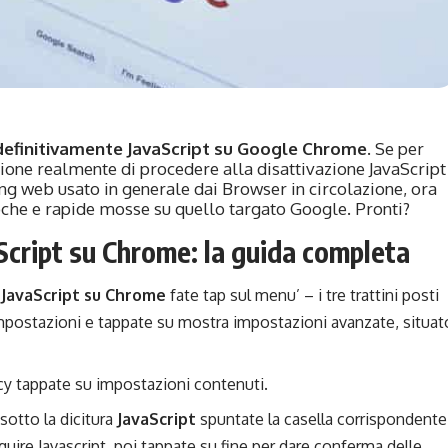
definitivamente JavaScript su Google Chrome
. Se per
ione realmente di procedere alla disattivazione JavaScript
ing web usato in generale dai Browser in circolazione, ora
che e rapide mosse su quello targato Google. Pronti?
Script su Chrome: la guida completa
i JavaScript su Chrome
fate tap sul menu’ – i tre trattini posti
mpostazioni e tappate su mostra impostazioni avanzate, situat
y tappate su impostazioni contenuti.
sotto la dicitura
JavaScript
spuntate la casella corrispondente
guire Javascript, poi tappate su fine per dare conferma delle