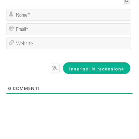
No
Ema
Web
0
COMMENTI