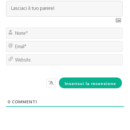
No
Ema
Web
0
COMMENTI