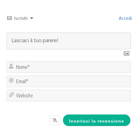
Iscriviti
Accedi
No
Ema
Web