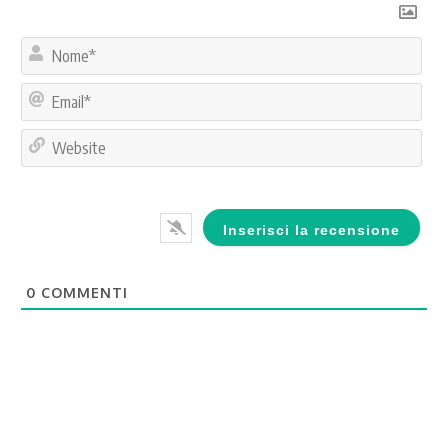
No
Ema
Web
0
COMMENTI