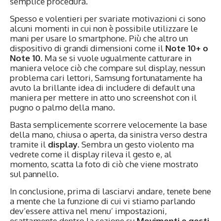
semplice procedura.
Spesso e volentieri per svariate motivazioni ci sono
alcuni momenti in cui non è possibile utilizzare le
mani per usare lo smartphone. Più che altro un
dispositivo di grandi dimensioni come il
Note 10+ o
Note 10
. Ma se si vuole ugualmente catturare in
maniera veloce ciò che compare sul display, nessun
problema cari lettori, Samsung fortunatamente ha
avuto la brillante idea di includere di default una
maniera per mettere in atto uno screenshot con il
pugno o palmo della mano.
Basta semplicemente scorrere velocemente la base
della mano, chiusa o aperta, da sinistra verso destra
tramite il
display
. Sembra un gesto violento ma
vedrete come il display rileva il gesto e, al
momento, scatta la foto di ciò che viene mostrato
sul pannello.
In conclusione, prima di lasciarvi andare, tenete bene
a mente che la funzione di cui vi stiamo parlando
dev’essere attiva nel menu’ impostazioni,
esattamente dentro la sezione su
Movimenti e gesti