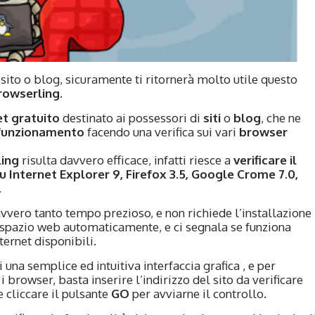
o sito o blog, sicuramente ti ritornerà molto utile questo
owserling
.
et gratuito
destinato ai possessori di
siti
o
blog
, che ne
o funzionamento
facendo una verifica sui vari
browser
ing
risulta davvero efficace, infatti riesce a
verificare il
 Internet Explorer 9, Firefox 3.5, Google Crome 7.0,
.
vvero tanto tempo prezioso, e non richiede l’installazione
 lo spazio web automaticamente, e ci segnala se funziona
ternet disponibili.
 una semplice ed intuitiva interfaccia grafica , e per
 i browser, basta inserire l’indirizzo del sito da verificare
e cliccare il pulsante
GO
per avviarne il controllo.