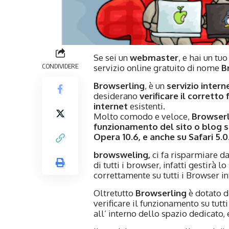
Se sei un
webmaster
, e hai un tu
CONDIVIDERE
servizio online gratuito di nome
Br
Browserling
, è un
servizio intern
desiderano
verificare il corrett
internet
esistenti.
Molto comodo e veloce,
Browserl
funzionamento del sito o blog su
Opera 10.6, e anche su Safari 5.0
browsweling,
ci fa risparmiare da
di tutti i browser, infatti gestirà
correttamente su tutti i Browser in
Oltretutto
Browserling
è dotato di
verificare il funzionamento su tutti
all’ interno dello spazio dedicato, 