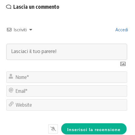
Lascia un commento
Iscriviti
Accedi
No
Ema
Web