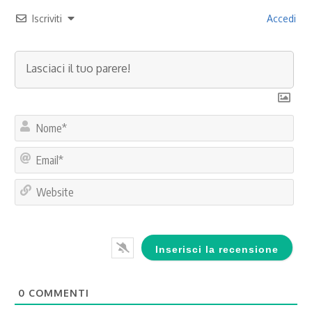
Iscriviti
Accedi
No
Ema
Web
0
COMMENTI