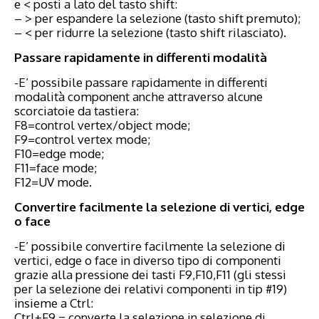
e < posti a lato del tasto shift:
– > per espandere la selezione (tasto shift premuto);
– < per ridurre la selezione (tasto shift rilasciato).
Passare rapidamente in differenti modalità
-E’ possibile passare rapidamente in differenti
modalità component anche attraverso alcune
scorciatoie da tastiera:
F8=control vertex/object mode;
F9=control vertex mode;
F10=edge mode;
F11=face mode;
F12=UV mode.
Convertire facilmente la selezione di vertici, edge
o face
-E’ possibile convertire facilmente la selezione di
vertici, edge o face in diverso tipo di componenti
grazie alla pressione dei tasti F9,F10,F11 (gli stessi
per la selezione dei relativi componenti in tip #19)
insieme a Ctrl:
Ctrl+F9 = converte la selezione in selezione di