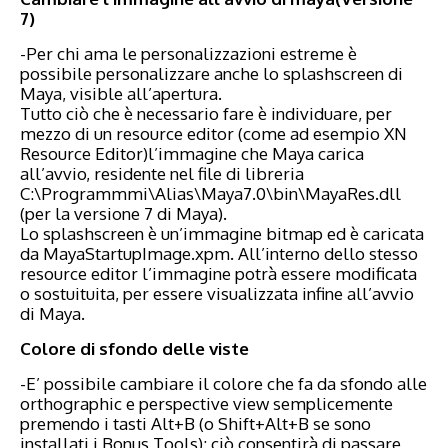
7)
-Per chi ama le personalizzazioni estreme è
possibile personalizzare anche lo splashscreen di
Maya, visible all’apertura.
Tutto ciò che è necessario fare è individuare, per
mezzo di un resource editor (come ad esempio
XN
Resource Editor)
l’immagine che Maya carica
all’avvio, residente nel file di libreria
C:\Programmmi\Alias\Maya7.0\bin\MayaRes.dll
(per la versione 7 di Maya).
Lo splashscreen è un’immagine bitmap ed è caricata
da MayaStartupImage.xpm. All’interno dello stesso
resource editor l’immagine potrà essere modificata
o sostuituita, per essere visualizzata infine all’avvio
di Maya.
Colore di sfondo delle viste
-E’ possibile cambiare il colore che fa da sfondo alle
orthographic e perspective view semplicemente
premendo i tasti Alt+B (o Shift+Alt+B se sono
installati i Bonus Tools): ciò consentirà di passare