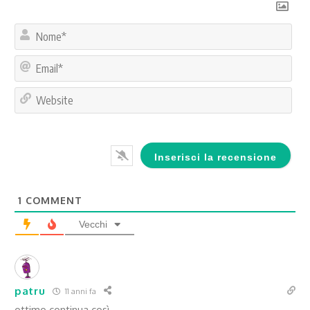
No
Ema
Web
1
COMMENT
Vecchi
patru
11 anni fa
ottimo continua così.