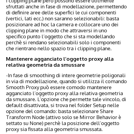
I clipping plane però possono essere utilmente
sfruttati anche in fase di modellazione, permettendo
di definire aree delle superfici le cui componenti
(vertici, lati ecc.) non saranno selezionabili: basta
posizionare ad hoc la camera e collocare uno dei
clipping plane in modo che attraversi in uno
specifico punto l’oggetto che si sta modellando
perchè si rendano selezionabili solo i componenti
che rientrano nello spazio tra i clipping plane.
Mantenere agganciato l’oggetto proxy alla
relativa geometria da smussare
-In fase di smoothing di intere geometrie poligonali
in via di modellazione, quando si utilizza il comando
Smooth Proxy può essere comodo mantenere
agganciato l’oggetto proxy alla relativa geometria
da smussare. L’opzione che permette tale vincolo, di
default disattivata, si trova nel folder Setup nelle
opzione del comando: basta selezionare Share
Transform Node (attivo solo se Mirror Behavior è
settato su None) perchè la posizione dell’oggetto
proxy sia fissata alla geometria smussata.