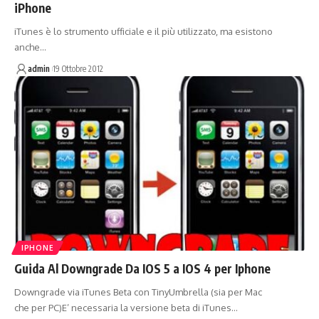
iPhone
iTunes è lo strumento ufficiale e il più utilizzato, ma esistono
anche…
admin
19 Ottobre 2012
IPHONE
Guida Al Downgrade Da IOS 5 a IOS 4 per Iphone
Downgrade via iTunes Beta con TinyUmbrella (sia per Mac
che per PC)E’ necessaria la versione beta di iTunes…